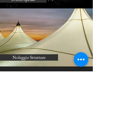
Noleggio Strutture
whatsapp
produttoridiallegria.com è di proprietà e sotto la responsabilità di Tayler Martini per
tutte le azioni passate, presenti e future sul sito, così come di tutti i dati e i media del
sito, compresi eventuali account e servizi da parte di terzi. E' fatto divieto di
duplicazione totale o parziale dei contenuti di questo sito senza autorizzazione scritta
del proprietario.