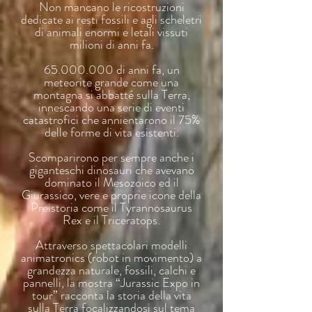
Non mancano le ricostruzioni
dedicate ai resti fossili e agli scheletri
di animali enormi e letali vissuti
milioni di anni fa.
65.000.000
di anni fa, un
meteorite grande come una
montagna si abbatté sulla Terra,
innescando una serie di eventi
catastrofici che annientarono il 75%
delle forme di vita esistenti.
Scomparirono per sempre anche i
giganteschi dinosauri che avevano
dominato il Mesozoico ed il
Giurassico, vere e proprie icone della
Preistoria come il Tyrannosaurus
Rex e il Triceratops.
Attraverso spettacolari modelli
animatronics (robot in movimento) a
grandezza naturale, fossili, calchi e
pannelli, la mostra “Jurassic Expo in
tour” racconta la storia della vita
sulla Terra focalizzandosi sul tema