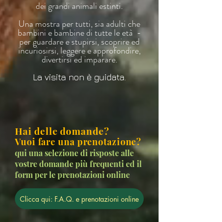
dei grandi animali estinti.
Una mostra per tutti, sia adulti che
bambini e bambine di tutte le età -
per guardare e stupirsi, scoprire ed
incuriosirsi, leggere e approfondire,
divertirsi ed imparare.
La visita non è guidata.
Hai delle domande?
Vuoi fare una prenotazione?
qui una selezione di risposte alle
vostre domande più frequenti ed il
form per le prenotazioni online
Clicca qui: F.A.Q. e prenotazioni online