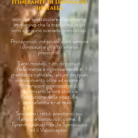
itinerante di Dinosauri
in Italia
con uno spettacolare allestimento
immersivo che la trasforma in un
vero e proprio scenario preistorico.
Protagonisti indiscussi sono sempre
i dinosauri e gli altri animali
preistorici.
Tanti modelli, tutti ricostruiti
fedelmente e rigorosamente a
grandezza naturale, alcuni dei quali
in movimento oltre ad essere di
dimensioni gigantesche, ci
raccontano la loro storia e
l'evoluzione della vita sulla
terraferma e nei mari.
Spiccano i rettili preistorici più
famosi e conosciuti, come: il
Tyrannosaurus-Rex, lo Spinosauro
ed il Velociraptor.